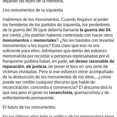
dejando las leyes de la memoria.
Los monumentos de la izquierda
Hablemos de los monumentos. Cuando llegaron al poder
los herederos de los partidos de izquierda, los perdedores
de la guerra del 36 (que debería llamarse
la guerra del 34
,
por cierto) ¿No podrían haberse contentado con hacer otros
monumentos
o
memoriales
? ¿No les bastaba con levantar
monumentos a los suyos? Esta claro que eso no era
suficiente para ellos. Admitamos que detrás del esfuerzo
memorialista por recordar a personas represaliadas por el
franquismo pudiera haber, en parte,
un deseo razonable de
reparación, de justicia
, de poner el foco en una serie de
víctimas olvidadas. Pero si ese esfuerzo viene acompañado
de la destrucción de los monumentos de los otros... ¿cómo
puede ser creíble cualquier discurso que hable de
reconciliación, concordia o convivencia? El discurso dirá lo
que sea pero el gesto es
revanchista
, guerracivilista y de
enfrentamiento permanente.
El futuro de los monumentos
En los últimos años toda la política oficial memorialista tiene