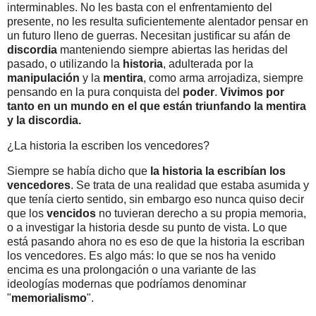
interminables. No les basta con el enfrentamiento del
presente, no les resulta suficientemente alentador pensar en
un futuro lleno de guerras. Necesitan justificar su afán de
discordia
manteniendo siempre abiertas las heridas del
pasado, o utilizando la
historia
, adulterada por la
manipulación
y la
mentira
, como arma arrojadiza, siempre
pensando en la pura conquista del
poder
.
Vivimos por
tanto en un mundo en el que están triunfando la mentira
y la discordia.
¿La historia la escriben los vencedores?
Siempre se había dicho que
la historia la escribían los
vencedores
. Se trata de una r
ealidad que estaba asumida y
que tenía cierto sentido, sin embargo eso nunca quiso decir
que los
vencidos
no tuvieran derecho a su propia memoria,
o a investigar la historia desde su punto de vista. Lo que
está pasando ahora no es eso de que la historia la escriban
los vencedores. Es algo más: lo que se nos ha venido
encima es una prolongación o una variante de las
ideologías modernas que podríamos denominar
"
memorialismo
".