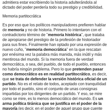
admitiera estar escribiendo la historia adulterándola al
dictado del poder perdería todo su prestigio y credibilidad.
Memoria partitocrática
Es por eso que los políticos manipuladores prefieren hablar
de
memoria
y no de historia. Primero lo intentaron con el
contradictorio término de "
memoria histórica
", que trataba
de apropiarse del prestigio de la profesión de historiador
para sus fines. Finalmente han optado por una expresión de
nuevo cuño, "
memoria democrática
" en la que rescatan
por enésima vez la palabra más manida, más inútil y más
mentirosa del mundo. Si la memoria fuera de verdad
democrática, o sea, del pueblo, de todo el pueblo, entonces
no habría ningún problema. Pero lo que
pretenden pasar
como democrático es en realidad partitocrático
, es decir,
que
se trata de defender la versión histórica oficial de un
partido
. No es el relato de todos, aceptado con tranquilidad
por todo el pueblo, sino el conjunto de unas consignas
impartidas por los dirigentes de un partido. Y eso, se mire
como se mire, es lo menos democrático del mundo. Es
un
arma política tiránica que se justifica en el poder de la
mayoría
(es decir, en el poder de aquel grupo que cuente