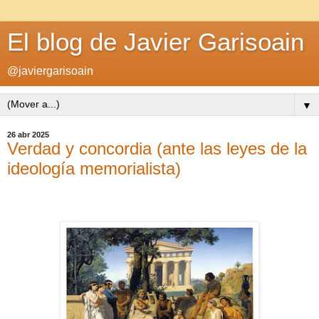
El blog de Javier Garisoain
@javiergarisoain
▼
26 abr 2025
Verdad y concordia (ante las leyes de la
ideología memorialista)