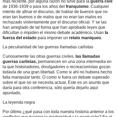
más reciente, por alguna razón no sirve para la
guerra civil
de 1936-1939 o para los años del
franquismo
. Cualquier
intento de afinar el discurso, de hablar de buenos que no
eran tan buenos o de malos que no eran tan malos es
rechazado violentamente por el discurso oficial. Y se las
han arreglado de tal forma que han aprobado leyes que
dificultan o impiden el mismo debate académico. Usan
la
fuerza del estado
para imponer un
relato maniqueo.
La peculiaridad de las guerras llamadas carlistas
Curiosamente las otras guerras civiles,
las llamadas
guerras carlistas,
permanecen en una zona intermedia en
la que historiadores, divulgadores o recreacionistas gozan
todavía de una gran libertad. Como si ahí no hubiera hecho
falta manipular tanto. O como si fuera un debate superado
sobre el que no se necesita actuar. Este es un asunto que
daría para otra conferencia, sólo quería dejarlo aquí
apuntado.
La leyenda negra
Por último ¿qué pasa con toda nuestra historia anterior a los
conflictos que trajeron la modernidad y la revolución? En el