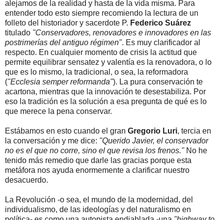
alejamos de la realidad y hasta de la vida misma. Para
entender todo esto siempre recomiendo la lectura de un
folleto del historiador y sacerdote P.
Federico Suárez
titulado
"Conservadores, renovadores e innovadores en las
postrimerías del antiguo régimen"
. Es muy clarificador al
respecto. En cualquier momento de crisis la actitud que
permite equilibrar sensatez y valentía es la renovadora, o lo
que es lo mismo, la tradicional, o sea, la reformadora
(
"Ecclesia semper reformanda"
). La pura conservación te
acartona, mientras que la innovación te desestabiliza. Por
eso la tradición es la solución a esa pregunta de qué es lo
que merece la pena conservar.
Estábamos en esto cuando el gran
Gregorio Luri
, tercia en
la conversación y me dice:
"Querido Javier, el conservador
no es el que no corre, sino el que revisa los frenos."
No he
tenido más remedio que darle las gracias porque esta
metáfora nos ayuda enormemente a clarificar nuestro
desacuerdo.
La Revolución -o sea, el mundo de la modernidad, del
individualismo, de las ideologías y del naturalismo en
política- es como una autopista endiablada -una
"highway to