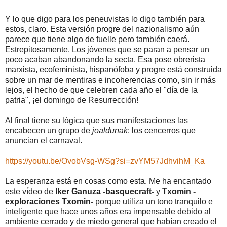
Y lo que digo para los peneuvistas lo digo también para
estos, claro. Esta versión progre del nazionalismo aún
parece que tiene algo de fuelle pero también caerá.
Estrepitosamente. Los jóvenes que se paran a pensar un
poco acaban abandonando la secta. Esa pose obrerista
marxista, ecofeminista, hispanófoba y progre está construida
sobre un mar de mentiras e incoherencias como, sin ir más
lejos, el hecho de que celebren cada año el "día de la
patria", ¡el domingo de Resurrección!
Al final tiene su lógica que sus manifestaciones las
encabecen un grupo de
joaldunak
: los cencerros que
anuncian el carnaval.
https://youtu.be/OvobVsg-WSg?si=zvYM57JdhvihM_Ka
La esperanza está en cosas como esta. Me ha encantado
este vídeo de
Iker Ganuza -basquecraft-
y
Txomin -
exploraciones Txomin-
porque utiliza un tono tranquilo e
inteligente que hace unos años era impensable debido al
ambiente cerrado y de miedo general que habían creado el